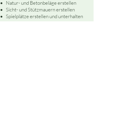
Natur- und Betonbeläge erstellen
Sicht- und Stützmauern erstellen
Spielplätze erstellen und unterhalten
Adresse
Mathysgrün GmbH
Willi Mathys
Birmensdorferstrasse 36
8142 Uitikon Waldegg
+41 79 217 99 63
info@mathysgruen.ch